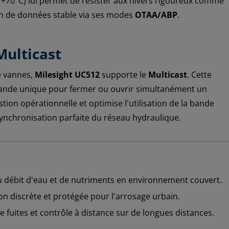
+70°C) lui permet de résister aux hivers rigoureux comme
on de données stable via ses modes
OTAA/ABP
.
Multicast
e vannes,
Milesight UC512
supporte le
Multicast
. Cette
ande unique pour fermer ou ouvrir simultanément un
stion opérationnelle et optimise l'utilisation de la bande
synchronisation parfaite du réseau hydraulique.
u débit d'eau et de nutriments en environnement couvert.
ion discrète et protégée pour l'arrosage urbain.
 fuites et contrôle à distance sur de longues distances.