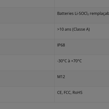
Batteries Li-SOCl₂ remplaça
>10 ans (Classe A)
IP68
-30°C à +70°C
M12
CE, FCC, RoHS