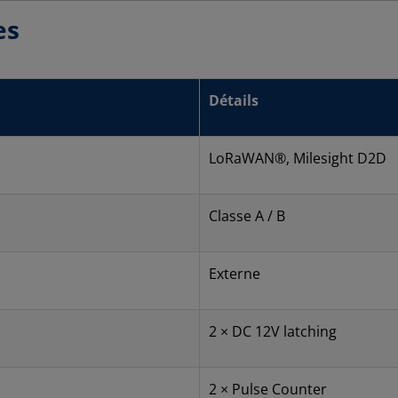
es
Détails
LoRaWAN®, Milesight D2D
Classe A / B
Externe
2 × DC 12V latching
2 × Pulse Counter