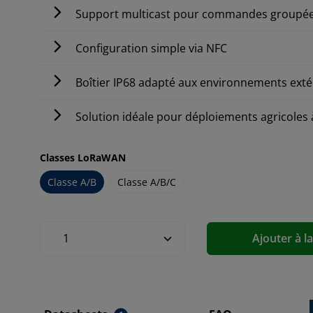
Support multicast pour commandes groupé
Configuration simple via NFC
Boîtier IP68 adapté aux environnements exté
Solution idéale pour déploiements agricoles 
Classes LoRaWAN
Classe A/B
Classe A/B/C
Ajouter à l