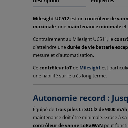
Description
Properties
Milesight UC512
est un
contrôleur de va
maximale
, une
maintenance minimale
et
Contrairement au Milesight UC511, le
contr
d’atteindre une
durée de vie batterie exce
mesure et d’automatisation.
Ce
contrôleur IoT
de
Milesight
est particu
une fiabilité sur le très long terme.
Autonomie record : Jus
Équipé de
trois piles Li-SOCl2 de 9000 mAh
maintenance doit être minimale. Grâce à sa
contrôleur de vanne LoRaWAN
peut fonct