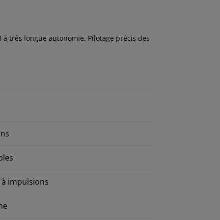
à très longue autonomie. Pilotage précis des
ans
bles
 à impulsions
me