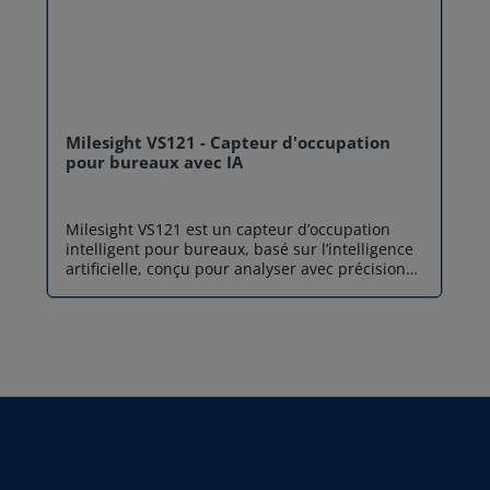
Milesight VS121 - Capteur d'occupation
pour bureaux avec IA
Milesight VS121 est un capteur d’occupation
intelligent pour bureaux, basé sur l’intelligence
artificielle, conçu pour analyser avec précision
l’occupation et l’utilisation des espaces
professionnels. Grâce à son algorithme IA
avancé, ce capteur LoRaWAN Milesight atteint
un taux de reconnaissance allant jusqu’à 98 %,
tout en respectant pleinement les exigences de
confidentialité et de conformité RGPD (aucune
image n’est collectée ou stockée). Disponible en
version LoRaWAN® ou version Ethernet (PoE),
Milesight VS121 s’adapte à de nombreux
environnements : bureaux modernes, open
spaces, commerces, aéroports ou bâtiments