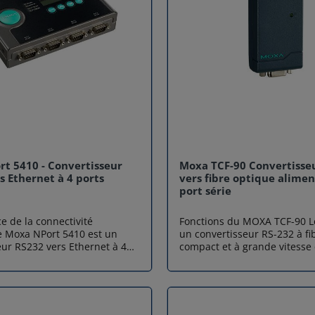
t 5410 - Convertisseur
Moxa TCF-90 Convertisse
s Ethernet à 4 ports
vers fibre optique alime
port série
e de la connectivité
Fonctions du MOXA TCF-90 L
le Moxa NPort 5410 est un
un convertisseur RS-232 à fi
eur RS232 vers Ethernet à 4
compact et à grande vitesse 
asse industrielle, conçu pour
transmission RS-232 de 15 m
de manière transparente et
km (TCF -90-M, multimode) 
nnelle vos équipements série
(TCF-90-S, monomode), sans u
 IP. En centralisant la
d'alimentation externe. Le T
vos anciens dispositifs tout
conçu pour être alimenté par