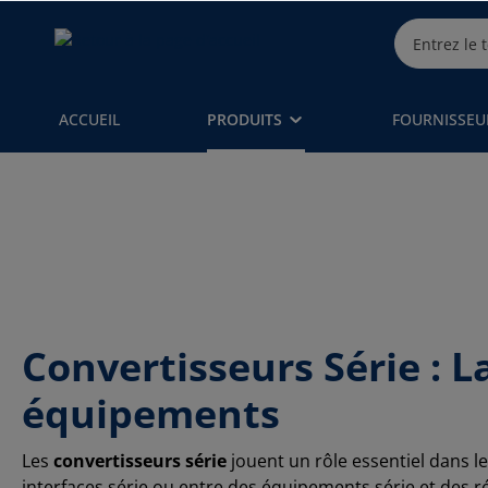
ACCUEIL
PRODUITS
FOURNISSEU
Convertisseurs Série : 
équipements
Les
convertisseurs série
jouent un rôle essentiel dans l
interfaces série ou entre des équipements série et des r