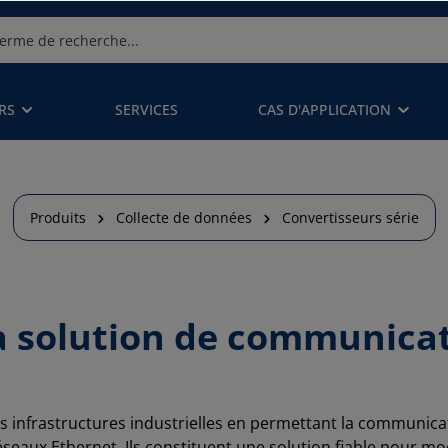
RS
SERVICES
CAS D'APPLICATION
Produits
Collecte de données
Convertisseurs série
La solution de communica
es infrastructures industrielles en permettant la communica
éseaux Ethernet. Ils constituent une solution fiable pour mo