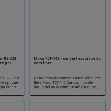
ur RS-232
Moxa TCF-142 - convertisseurs série
nté par
vers fibre
e TCF-90 est
Description de convertisseurs série vers
bre optique
fibre Moxa TCF-142 Dans un monde
qui étend la
industriel où la connectivité est reine,
ètres à 5
repoussez les limites de vos réseaux
ou 40 km
série avec les convertisseurs série vers
tiliser
fibre Moxa TCF-142. Conçus pour les
CF-90 est
environnements exigeants, ces
 le port
convertisseurs transforment vos liaisons