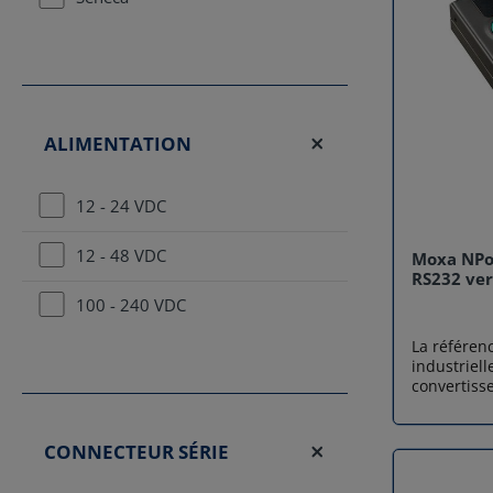
ALIMENTATION
12 - 24 VDC
12 - 48 VDC
Moxa NPor
RS232 ver
100 - 240 VDC
La référenc
industriel
convertiss
ports de cl
connecter 
bidirectio
CONNECTEUR SÉRIE
à un réseau
gestion de 