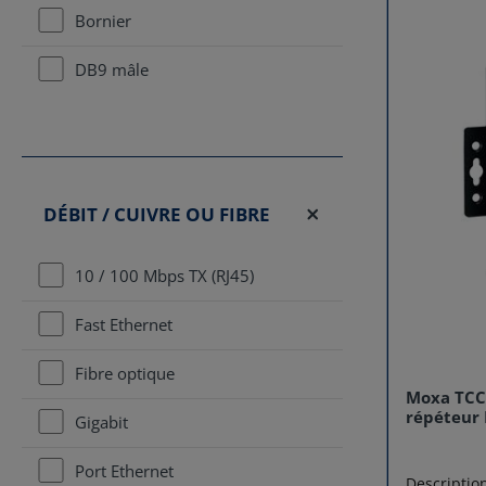
en autorisa
Bornier
cette solut
investisse
DB9 mâle
en ouvrant
réseau flex
flexibilité
des atouts
réside dan
ses ports 
précisémen
logicielle
DÉBIT / CUIVRE OU FIBRE
fonctionne
manière au
ou Client T
10 / 100 Mbps TX (RJ45)
maximale p
simultaném
Fast Ethernet
distance e
critiques s
d'appareils
Fibre optique
résilience sur l
Moxa TCC-
intuitif : 
répéteur 
Gigabit
convertisse
affichant 
numéro de 
Port Ethernet
serveur. C
Descriptio