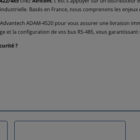
-422/485
chez
Airicom
, c'est s'appuyer sur un distributeur 
dustrielle. Basés en France, nous comprenons les enjeux de 
Advantech ADAM-4520 pour vous assurer une livraison immé
age et la configuration de vos bus RS-485, vous garantissant
curité ?