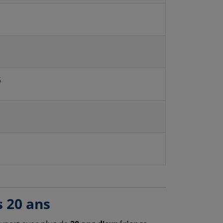
5
s 20 ans