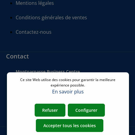
Mentions légales
Conditions générales de ventes
Contactez-nous
Contact
Montparnasse Business Centre
140 bis Rue de Rennes
Ce site Web utilise des cookies pour garantir la meilleure
75006 Paris
expérience possible.
France
En savoir plus
Téléphone
:
+33 01 77 62 46 24
Refuser
Configurer
Email
:
commercial@airicom.fr
Accepter tous les cookies