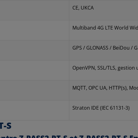
CE, UKCA
Multiband 4G LTE World Wi
GPS / GLONASS / BeiDou / Ga
OpenVPN, SSL/TLS, gestion u
MQTT, OPC UA, HTTP(s), M
Straton IDE (IEC 61131-3)
T-S
 entre Z-PASS2-RT-S et Z-PASS2-RT-S E