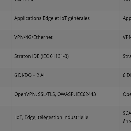
Applications Edge et IoT générales
App
VPN/4G/Ethernet
VPN
Straton IDE (IEC 61131-3)
Str
6 DI/DO + 2 AI
6 D
OpenVPN, SSL/TLS, OWASP, IEC62443
Ope
SCA
IIoT, Edge, télégestion industrielle
éne