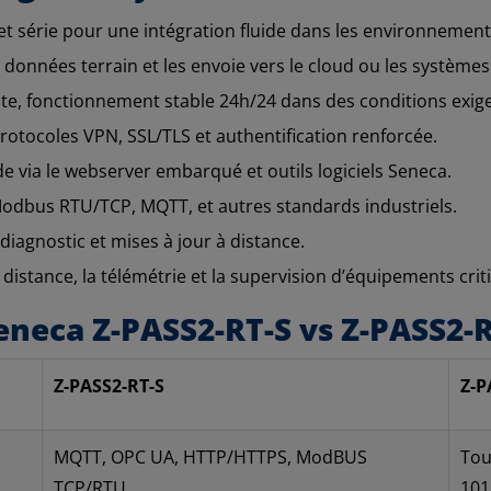
et série pour une intégration fluide dans les environnements
s données terrain et les envoie vers le cloud ou les système
uste, fonctionnement stable 24h/24 dans des conditions exig
rotocoles VPN, SSL/TLS et authentification renforcée.
de via le webserver embarqué et outils logiciels Seneca.
odbus RTU/TCP, MQTT, et autres standards industriels.
diagnostic et mises à jour à distance.
à distance, la télémétrie et la supervision d’équipements crit
eneca Z-PASS2-RT-S vs Z-PASS2-
Z-PASS2-RT-S
Z-P
MQTT, OPC UA, HTTP/HTTPS, ModBUS
Tou
TCP/RTU
101