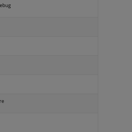
debug
re