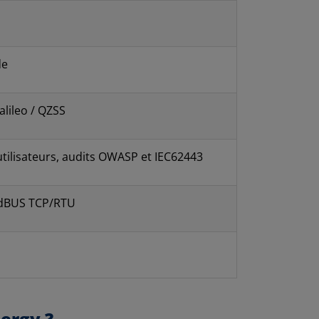
de
lileo / QZSS
tilisateurs, audits OWASP et IEC62443
odBUS TCP/RTU
nergy ?