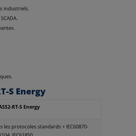
 industriels.
s SCADA.
eantes.
iques.
RT-S Energy
ASS2-RT-S Energy
s les protocoles standards + IEC60870-
/104, IEC61850