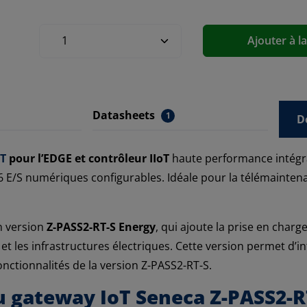
Ajouter à l
Datasheets
1
D
oT
pour l’EDGE et contrôleur IIoT
haute performance intég
t 6 E/S numériques configurables. Idéale pour la télémaintena
n version
Z-PASS2-RT-S Energy
, qui ajoute la prise en charg
et les infrastructures électriques. Cette version permet d’i
nctionnalités de la version Z-PASS2-RT-S.
du gateway IoT Seneca Z-PASS2-R