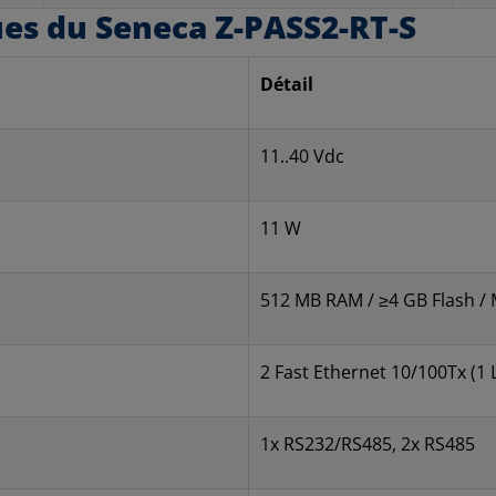
ues
du Seneca Z-PASS2-RT-S
Détail
11..40 Vdc
11 W
512 MB RAM / ≥4 GB Flash / 
2 Fast Ethernet 10/100Tx (1
1x RS232/RS485, 2x RS485