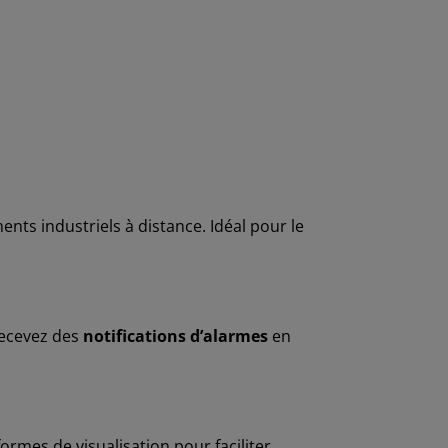
ts industriels à distance. Idéal pour le
Recevez des
notifications d’alarmes
en
ormes de visualisation pour faciliter