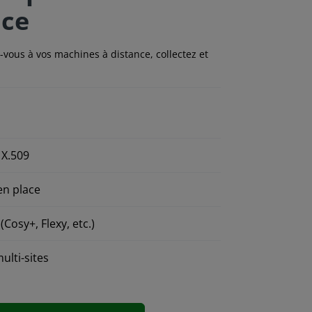
nce
-vous à vos machines à distance, collectez et
 X.509
en place
Cosy+, Flexy, etc.)
ulti-sites