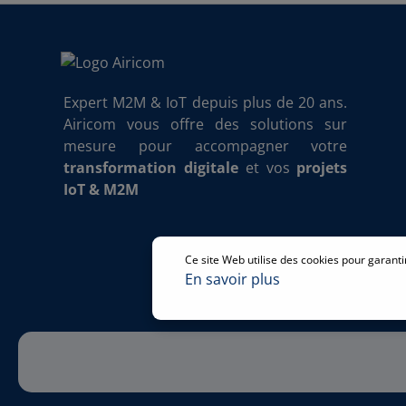
Expert M2M & IoT depuis plus de 20 ans.
Airicom vous offre des solutions sur
mesure pour accompagner votre
transformation digitale
et vos
projets
IoT & M2M
Ce site Web utilise des cookies pour garanti
En savoir plus