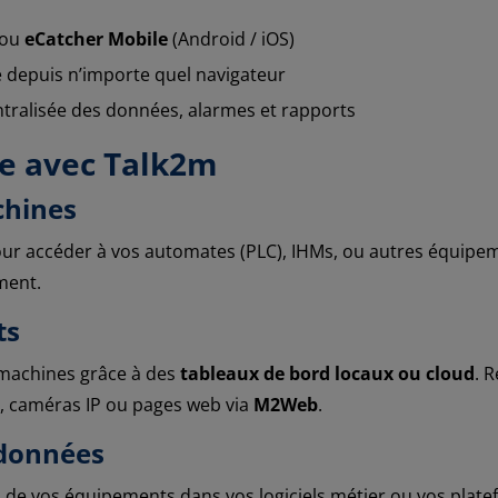
 ou
eCatcher Mobile
(Android / iOS)
e depuis n’importe quel navigateur
entralisée des données, alarmes et rapports
re avec Talk2m
chines
ur accéder à vos automates (PLC), IHMs, ou autres équipemen
ment.
ts
 machines grâce à des
tableaux de bord locaux ou cloud
. 
s, caméras IP ou pages web via
M2Web
.
 données
s de vos équipements dans vos logiciels métier ou vos platef