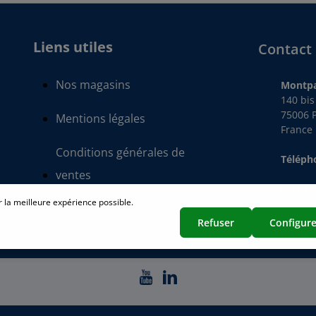
Liens utiles
Contact
Nos magasins
Montpa
140 bi
75006 P
Mentions légales
France
Conditions générales de
Télép
ventes
Email
r la meilleure expérience possible.
Contactez-nous
Refuser
Configure