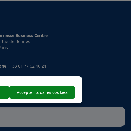
rnasse Business Centre
s Rue de Rennes
aris
hone
:
+33 01 77 62 46 24
:
commercial@airicom.fr
r
Accepter tous les cookies