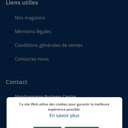
Liens utiles
Nos magasins
Mentions légales
Conditions générales de ventes
Contactez-nous
Contact
Montparnasse Business Centre
140 bis Rue de Rennes
Ce site Web utilise des cookies pour garantir la meilleure
75006 Paris
expérience possible.
France
En savoir plus
Téléphone
:
+33 01 77 62 46 24