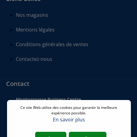
Nos magasins
Mentions légales
Conditions générales de ventes
Contactez-nous
Contact
Montparnasse Business Centre
140 bis Rue de Rennes
Ce site Web utilise des cookies pour garantir la meilleure
75006 Paris
expérience possible.
France
En savoir plus
Téléphone
:
+33 01 77 62 46 24