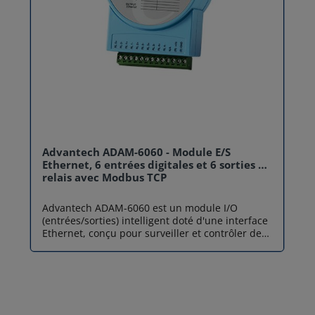
Advantech ADAM-6060 - Module E/S
Ethernet, 6 entrées digitales et 6 sorties à
relais avec Modbus TCP
Advantech ADAM-6060 est un module I/O
(entrées/sorties) intelligent doté d'une interface
Ethernet, conçu pour surveiller et contrôler des
équipements via un réseau IP. Ce module E/S
polyvalent intègre 6 entrées numériques isolées
et 6 sorties relais, offrant une solution complète
pour l'automatisation de bâtiments et de
processus industriels. Grâce à sa compatibilité
native avec les protocoles IoT (MQTT, SNMP) et