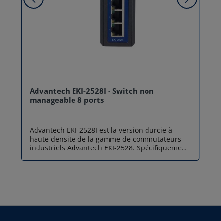
Advantech EKI-2528I - Switch non
manageable 8 ports
Advantech EKI-2528I est la version durcie à
haute densité de la gamme de commutateurs
industriels Advantech EKI-2528. Spécifiquement
conçu pour l'Internet des Objets (IoT) et les
infrastructures réseaux déployées dans des
conditions thermiques hautement instables, ce
switch non manageable 8 ports Fast Ethernet
garantit une transmission continue de vos
données (10/100 Mbps). Capable de fonctionner
sans faillir sur une plage de température
extrême allant de -40 °C à +75 °C, il offre 8 ports