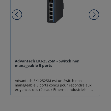
Advantech EKI-2525M - Switch non
manageable 5 ports
Advantech EKI-2525M est un Switch non
manageable 5 ports conçu pour répondre aux
exigences des réseaux Ethernet industriels. Il
dispose de 4 ports RJ45 Fast Ethernet 10/100
Mbps et d'1 port fibre optique multimode SC
100Base-FX, permettant d'étendre les
communications jusqu'à 2 km tout en offrant