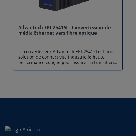
Advantech EKI-2541SI - Convertisseur de
média Ethernet vers fibre optique
Le convertisseur Advantech EKI-2541SI est une
solution de connectivité industrielle haute
performance conçue pour assurer la transition
transparente entre les réseaux Ethernet cuivre
(RJ45) et les réseaux fibre optique Single-mode
(SC). Développé pour répondre aux exigences
des environnements critiques, ce convertisseur
de média ne se contente pas d'étendre la portée
de votre réseau jusqu'à 30 km ; il garantit une
immunité totale contre les interférences
électromagnétiques (EMI). Sa conception
robuste et sa plage de température étendue en
font un composant indispensable pour
l'infrastructure IIoT, là où la fiabilité est une
priorité absolue. Connectivité fibre longue
distance et immunité EMI Advantech EKI-2541SI