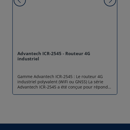
Advantech ICR-2545 - Routeur 4G
industriel
Gamme Advantech ICR-2545 : Le routeur 4G
industriel polyvalent (WiFi ou GNSS) La série
Advantech ICR-2545 a été conçue pour répondre
aux défis de la transformation numérique des
entreprises. Que vous ayez besoin de déployer
un point d'accès sans fil sur un site distant ou
de suivre la position géographique de vos actifs
mobiles, le routeur 4G industriel ICR-2545 offre
une plateforme robuste, sécurisée et hautement
personnalisable. Basée sur une architecture
Linux ouverte, cette gamme permet non