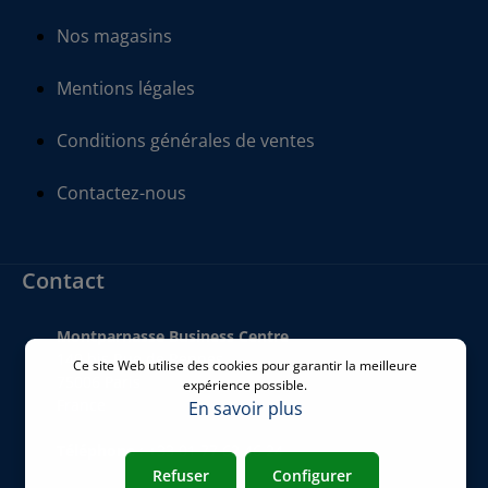
Nos magasins
Mentions légales
Conditions générales de ventes
Contactez-nous
Contact
Montparnasse Business Centre
140 bis Rue de Rennes
Ce site Web utilise des cookies pour garantir la meilleure
75006 Paris
expérience possible.
France
En savoir plus
Téléphone
:
+33 01 77 62 46 24
Refuser
Configurer