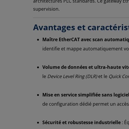
architectures PLC standards. Ce gateway Eth
supervision.
Avantages et caractéris
Maître EtherCAT avec scan automati
identifie et mappe automatiquement vos
Volume de données et ultra-haute vit
le
Device Level Ring (DLR)
et le
Quick Co
Mise en service simplifiée sans logicie
de configuration dédié permet un accès
Sécurité et robustesse industrielle
: É