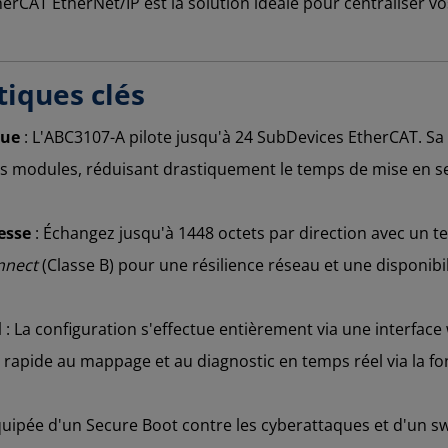
erCAT EtherNet/IP est la solution idéale pour centraliser 
tiques clés
que
: L'ABC3107-A pilote jusqu'à 24 SubDevices EtherCAT. Sa 
 modules, réduisant drastiquement le temps de mise en ser
esse
: Échangez jusqu'à 1448 octets par direction avec un 
nnect
(Classe B) pour une résilience réseau et une disponib
l
: La configuration s'effectue entièrement via une interface
 rapide au mappage et au diagnostic en temps réel via la f
quipée d'un Secure Boot contre les cyberattaques et d'un sw