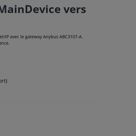
 MainDevice vers
t/IP avec le gateway Anybus ABC3107-A.
ance.
ort)