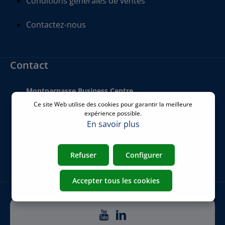
Conditions générales de ventes
Contactez-nous
Contact
Montparnasse Business Centre
140 bis Rue de Rennes
Ce site Web utilise des cookies pour garantir la meilleure
75006 Paris
expérience possible.
France
En savoir plus
Téléphone
:
+33 01 77 62 46 24
Refuser
Configurer
Email
:
commercial@airicom.fr
Accepter tous les cookies