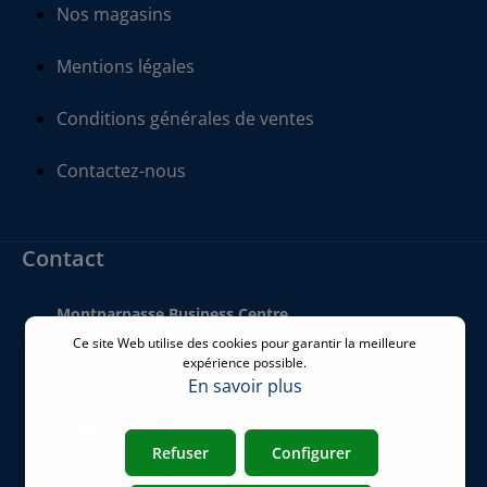
Nos magasins
Mentions légales
Conditions générales de ventes
Contactez-nous
Contact
Montparnasse Business Centre
140 bis Rue de Rennes
Ce site Web utilise des cookies pour garantir la meilleure
75006 Paris
expérience possible.
France
En savoir plus
Téléphone
:
+33 01 77 62 46 24
Refuser
Configurer
Email
:
commercial@airicom.fr