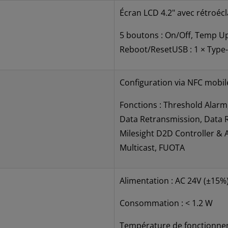
Écran LCD 4.2" avec rétroécl
5 boutons : On/Off, Temp U
Reboot/ResetUSB : 1 × Type-
Configuration via NFC mobi
Fonctions : Threshold Alarm,
Data Retransmission, Data R
Milesight D2D Controller & 
Multicast, FUOTA
Alimentation : AC 24V (±15%
Consommation : < 1.2 W
Température de fonctionnem