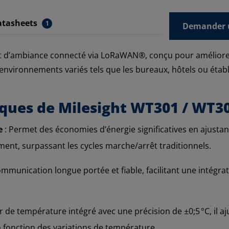
atasheets
1
Demander u
 d’ambiance connecté via LoRaWAN®, conçu pour améliorer 
vironnements variés tels que les bureaux, hôtels ou établi
tiques de Milesight WT301 / WT3
e
: Permet des économies d’énergie significatives en ajustant
ment, surpassant les cycles marche/arrêt traditionnels.
mmunication longue portée et fiable, facilitant une intégrat
r de température intégré avec une précision de ±0;5 °C, il
 fonction des variations de température.