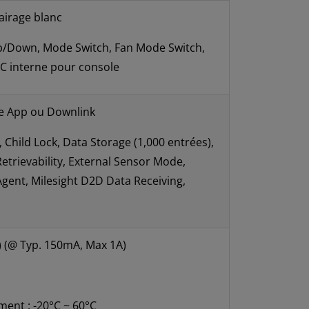
airage blanc
p/Down, Mode Switch, Fan Mode Switch,
C interne pour console
le App ou Downlink
 Child Lock, Data Storage (1,000 entrées),
etrievability, External Sensor Mode,
Agent, Milesight D2D Data Receiving,
) (@ Typ. 150mA, Max 1A)
ent : -20°C ~ 60°C