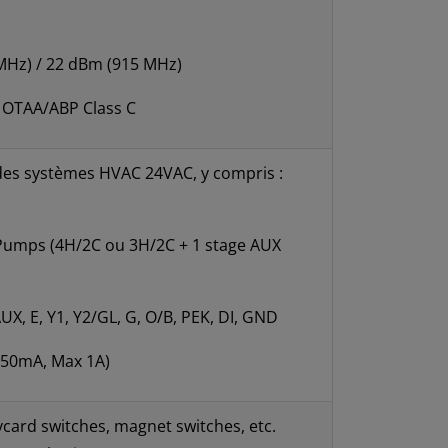
 MHz) / 22 dBm (915 MHz)
: OTAA/ABP Class C
des systèmes HVAC 24VAC, y compris :
 Pumps (4H/2C ou 3H/2C + 1 stage AUX
UX, E, Y1, Y2/GL, G, O/B, PEK, DI, GND
 150mA, Max 1A)
ycard switches, magnet switches, etc.