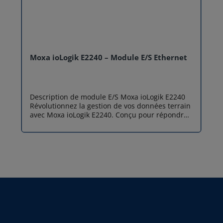
Moxa ioLogik E2240 – Module E/S Ethernet
Description de module E/S Moxa ioLogik E2240
Révolutionnez la gestion de vos données terrain
avec Moxa ioLogik E2240. Conçu pour répondre
aux exigences de performance de l'industrie, ce
module E/S Ethernet décentralisé transcende
les limites des architectures traditionnelles
grâce à son intelligence embarquée et sa
réactivité exceptionnelle. L'intelligence active
sans automate Contrairement aux systèmes
passifs basés sur un requêtage (polling) continu
et saturant pour le réseau, ce module E/S
intègre la technologie brevetée Click&Go™.
Capable de gérer jusqu'à 24 règles logiques
autonomes, il associe des déclencheurs d'entrée
simples à des sorties sans avoir recours à un PC