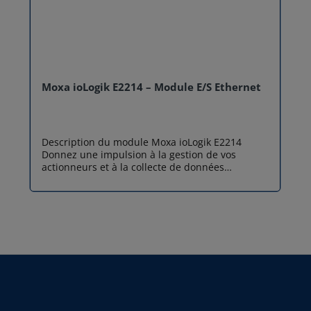
Moxa ioLogik E2214 – Module E/S Ethernet
Description du module Moxa ioLogik E2214
Donnez une impulsion à la gestion de vos
actionneurs et à la collecte de données
industrielles avec Moxa ioLogik E2214. Alliant
intelligence embarquée et robustesse
matérielle, ce module E/S Ethernet est
spécialement configuré pour commuter des
charges électriques de puissance tout en
surveillant l'état de vos capteurs terrain en
temps réel. Contrôle décentralisé et
commutation de puissance Moxa ioLogik
E2214 se démarque par son architecture
optimisée pour le contrôle direct d'équipements
: Logique autonome Click&Go : Programmez des