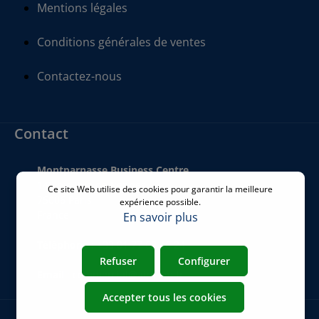
Mentions légales
Conditions générales de ventes
Contactez-nous
Contact
Montparnasse Business Centre
140 bis Rue de Rennes
Ce site Web utilise des cookies pour garantir la meilleure
75006 Paris
expérience possible.
France
En savoir plus
Téléphone
:
+33 01 77 62 46 24
Refuser
Configurer
Email
:
commercial@airicom.fr
Accepter tous les cookies