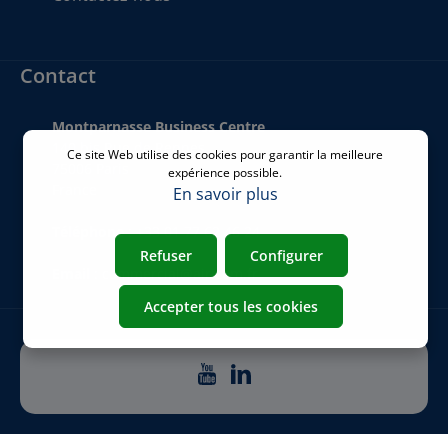
Contact
Montparnasse Business Centre
140 bis Rue de Rennes
Ce site Web utilise des cookies pour garantir la meilleure
75006 Paris
expérience possible.
France
En savoir plus
Téléphone
:
+33 01 77 62 46 24
Refuser
Configurer
Email
:
commercial@airicom.fr
Accepter tous les cookies