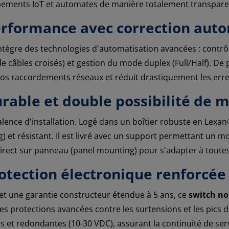
pements IoT et automates de manière totalement transpare
erformance avec correction aut
ntègre des technologies d'automatisation avancées : contrôle
 câbles croisés) et gestion du mode duplex (Full/Half). De p
vos raccordements réseaux et réduit drastiquement les erreu
urable et double possibilité de 
ence d'installation. Logé dans un boîtier robuste en Lexan®
) et résistant. Il est livré avec un support permettant un m
direct sur panneau (panel mounting) pour s'adapter à toutes
rotection électronique renforcée
et une garantie constructeur étendue à 5 ans, ce
switch no
des protections avancées contre les surtensions et les pics 
es et redondantes (10-30 VDC), assurant la continuité de ser