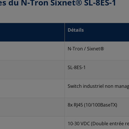
es du N-Tron Sixnet® SL-8ES-1
Détails
N-Tron / Sixnet®
SL-8ES-1
Switch industriel non mana
8x RJ45 (10/100BaseTX)
10-30 VDC (Double entrée r