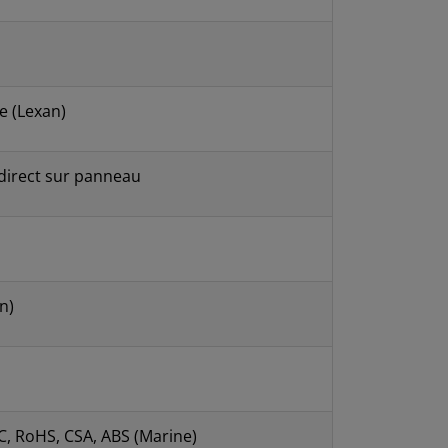
e (Lexan)
 direct sur panneau
n)
CC, RoHS, CSA, ABS (Marine)