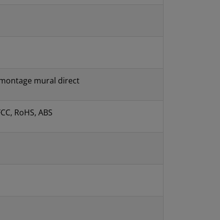
u montage mural direct
, FCC, RoHS, ABS