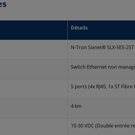
es
Détails
N-Tron Sixnet® SLX-5ES-2ST
Switch Ethernet non manage
5 ports (4x RJ45, 1x ST Fibr
4 km
10-30 VDC (Double entrée r