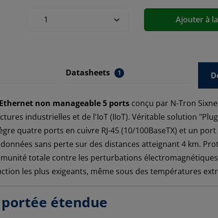
Ajouter à l
Datasheets
1
D
 Ethernet non manageable 5 ports
conçu par N-Tron Sixnet
tures industrielles et de l'IoT (IIoT). Véritable solution "Pl
ègre quatre ports en cuivre RJ-45 (10/100BaseTX) et un por
données sans perte sur des distances atteignant 4 km. Prot
immunité totale contre les perturbations électromagnétiques
tion les plus exigeants, même sous des températures extrê
t portée étendue