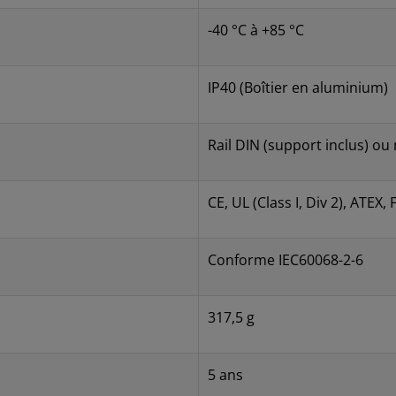
-40 °C à +85 °C
IP40 (Boîtier en aluminium)
Rail DIN (support inclus) o
CE, UL (Class I, Div 2), ATEX
Conforme IEC60068-2-6
317,5 g
5 ans