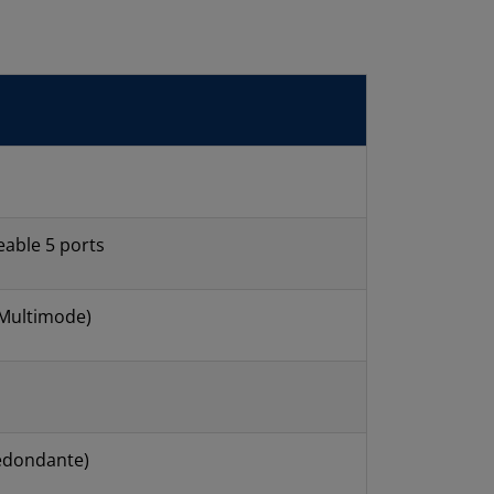
able 5 ports
e Multimode)
edondante)