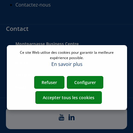
Contactez-nous
Contact
Montparnasse Business Centre
140 bis Rue de Rennes
Ce site Web utilise des cookies pour garantir la meilleure
75006 Paris
expérience possible.
France
En savoir plus
Téléphone
:
+33 01 77 62 46 24
Refuser
Configurer
Email
:
commercial@airicom.fr
Accepter tous les cookies