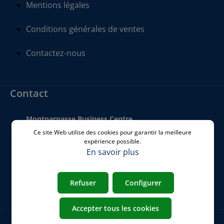
Mentions légales
Conditions générales de ventes
Contactez-nous
Contact
Montparnasse Business Centre
140 bis Rue de Rennes
Ce site Web utilise des cookies pour garantir la meilleure
75006 Paris
expérience possible.
France
En savoir plus
Téléphone
:
+33 01 77 62 46 24
Refuser
Configurer
Email
:
commercial@airicom.fr
Accepter tous les cookies