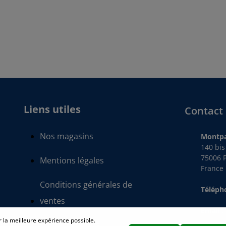
Liens utiles
Contact
Nos magasins
Montpa
140 bi
75006 P
Mentions légales
France
Conditions générales de
Télép
ventes
Email
r la meilleure expérience possible.
Contactez-nous