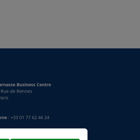
rnasse Business Centre
s Rue de Rennes
aris
hone
:
+33 01 77 62 46 24
:
commercial@airicom.fr