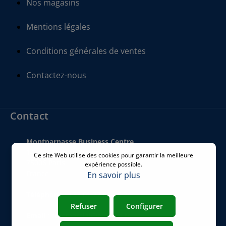
Nos magasins
Mentions légales
Conditions générales de ventes
Contactez-nous
Contact
Montparnasse Business Centre
140 bis Rue de Rennes
Ce site Web utilise des cookies pour garantir la meilleure
75006 Paris
expérience possible.
France
En savoir plus
Téléphone
:
+33 01 77 62 46 24
Refuser
Configurer
Email
:
commercial@airicom.fr