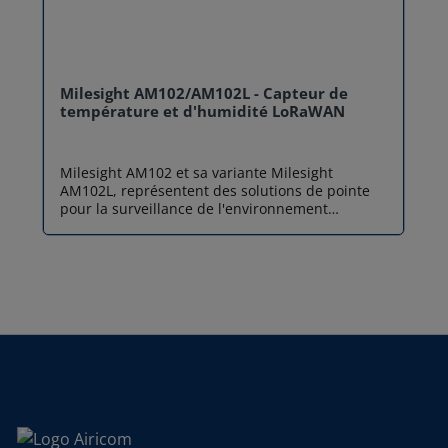
Milesight AM102/AM102L - Capteur de
température et d'humidité LoRaWAN
Milesight AM102 et sa variante Milesight
AM102L, représentent des solutions de pointe
pour la surveillance de l'environnement
intérieur. Conçus pour répondre aux défis
actuels en matière de santé et d'efficacité
énergétique, ces capteurs de température et
d'humidité LoRaWAN offrent une analyse
précise et en temps réel du confort thermique
dans tous types de bâtiments. Que vous optiez
pour le modèle Milesight AM102 avec son écran
E-ink bien visible ou pour le modèle Milesight
AM102L, qui privilégie discrétion et autonomie,
vous faites le choix d'un capteur LoRaWAN
robuste, capable de transformer vos données
environnementales en actions concrètes. AM102
dispose d’un écran E-Ink de 2,13 pouces pour