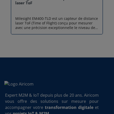
laser ToF
Milesight EM400-TLD est un capteur de distance
laser ToF (Time of Flight) conçu pour mesurer
avec une précision exceptionnelle le niveau de
remplissage et la position de petits conteneurs
ou bacs à déchets. Grâce à son champ de vision
de 27° et à une zone morte quasi inexistante, ce
capteur IoT EM400-TLD garantit une détection
fiable même dans les environnements
restreints. Robuste et polyvalent, le capteur de
distance Milesight EM400-TLD est doté d’un
boîtier étanche IP67 avec revêtement anti-
humidité, le rendant parfaitement adapté aux
applications extérieures exigeantes. Son capteur
de température intégré (NTC) assure la
détection d’anomalies thermiques telles que le
risque d’incendie dans les bacs, tandis que son
accéléromètre 3 axes permet de suivre
Expert M2M & IoT depuis plus de 20 ans. Airicom
l’ouverture du couvercle ou l’inclinaison du
vous offre des solutions sur mesure pour
conteneur. EM400-TLD est disponible en deux
versions de communication : LoRaWAN®, pour
accompagner votre
transformation digitale
et
une transmission longue portée jusqu’à 15 km,
vos
projets IoT & M2M