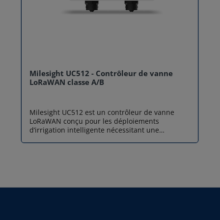
Milesight UC512 - Contrôleur de vanne
LoRaWAN classe A/B
Milesight UC512 est un contrôleur de vanne
LoRaWAN conçu pour les déploiements
d’irrigation intelligente nécessitant une
autonomie maximale, une maintenance
minimale et une communication LoRaWAN
basse consommation. Contrairement au
Milesight UC511, le contrôleur de vanne
LoRaWAN Milesight UC512 se concentre sur les
classes A et B, ce qui lui permet d’atteindre une
durée de vie batterie exceptionnelle, pouvant
dépasser 10 ans, tout en conservant les
fonctionnalités essentielles de contrôle, de
mesure et d’automatisation. Ce contrôleur IoT