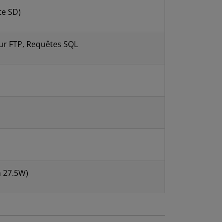
te SD)
ur FTP, Requêtes SQL
 27.5W)