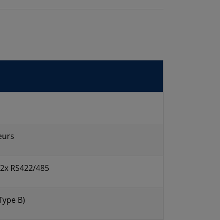
eurs
, 2x RS422/485
Type B)