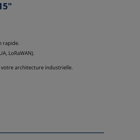
15"
n rapide.
 UA, LoRaWAN).
otre architecture industrielle.