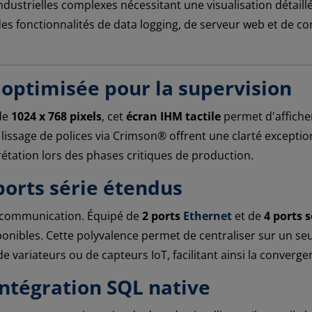
ndustrielles complexes nécessitant une visualisation détaill
 des fonctionnalités de data logging, de serveur web et de 
 optimisée pour la supervision
 de
1024 x 768 pixels
, cet
écran IHM tactile
permet d'affiche
 lissage de polices via Crimson® offrent une clarté exception
rétation lors des phases critiques de production.
ports série étendus
e communication. Équipé de
2 ports
Ethernet
et de
4 ports s
ponibles. Cette polyvalence permet de centraliser sur un se
 variateurs ou de capteurs IoT, facilitant ainsi la converge
ntégration SQL native