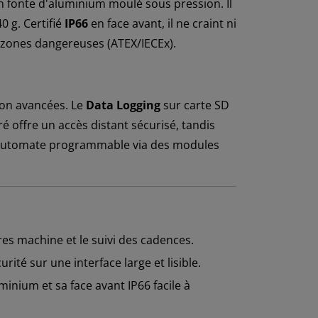
en fonte d'aluminium moulé sous pression. Il
0 g. Certifié
IP66
en face avant, il ne craint ni
en zones dangereuses (ATEX/IECEx).
ion avancées. Le
Data Logging
sur carte SD
é offre un accès distant sécurisé, tandis
d'automate programmable via des modules
res machine et le suivi des cadences.
ité sur une interface large et lisible.
inium et sa face avant IP66 facile à