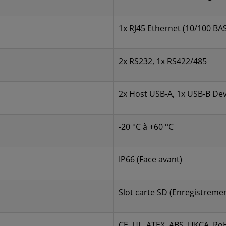
1x RJ45 Ethernet (10/100 BA
2x RS232, 1x RS422/485
2x Host USB-A, 1x USB-B Dev
-20 °C à +60 °C
IP66 (Face avant)
Slot carte SD (Enregistreme
CE, UL, ATEX, ABS, UKCA, Ro