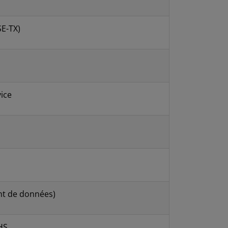
SE-TX)
ice
nt de données)
HS