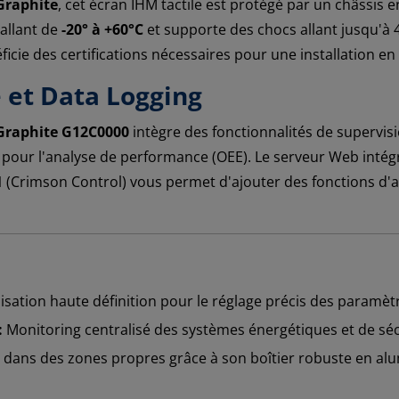
Graphite
, cet écran IHM tactile est protégé par un châssis 
allant de
-20° à +60°C
et supporte des chocs allant jusqu'à 4
néficie des certifications nécessaires pour une installation 
 et Data Logging
Graphite G12C0000
intègre des fonctionnalités de supervis
 pour l'analyse de performance (OEE). Le serveur Web intégr
1
(Crimson Control) vous permet d'ajouter des fonctions 
isation haute définition pour le réglage précis des paramèt
:
Monitoring centralisé des systèmes énergétiques et de sécur
n dans des zones propres grâce à son boîtier robuste en alum