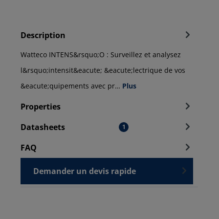
Description
Watteco INTENS&rsquo;O : Surveillez et analysez
l&rsquo;intensit&eacute; &eacute;lectrique de vos
&eacute;quipements avec pr…
Plus
Properties
Datasheets
1
FAQ
Demander un devis rapide