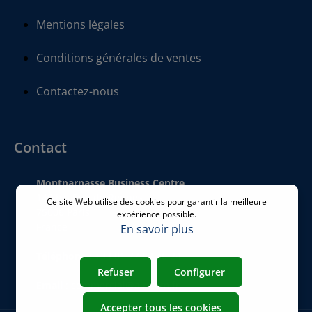
Mentions légales
Conditions générales de ventes
Contactez-nous
Contact
Montparnasse Business Centre
140 bis Rue de Rennes
Ce site Web utilise des cookies pour garantir la meilleure
75006 Paris
expérience possible.
France
En savoir plus
Téléphone
:
+33 01 77 62 46 24
Refuser
Configurer
Email
:
commercial@airicom.fr
Accepter tous les cookies