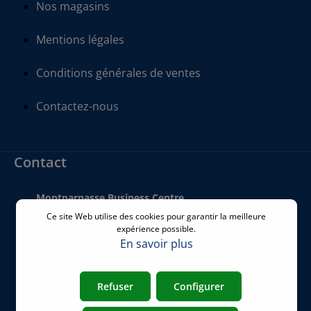
Nos magasins
Mentions légales
Conditions générales de ventes
Contactez-nous
Contact
Montparnasse Business Centre
140 bis Rue de Rennes
Ce site Web utilise des cookies pour garantir la meilleure
75006 Paris
expérience possible.
France
En savoir plus
Téléphone
:
+33 01 77 62 46 24
Refuser
Configurer
Email
:
commercial@airicom.fr