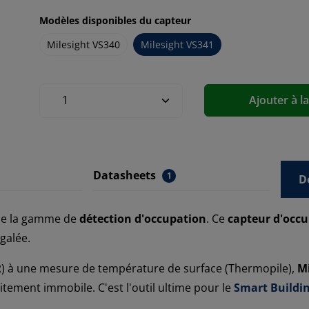
Modèles disponibles du capteur
Milesight VS340
Milesight VS341
Ajouter à l
Datasheets
1
D
 de la gamme de
détection d'occupation
. Ce
capteur d'occu
égalée.
R) à une mesure de température de surface (Thermopile),
Mi
aitement immobile. C'est l'outil ultime pour le
Smart Buildi