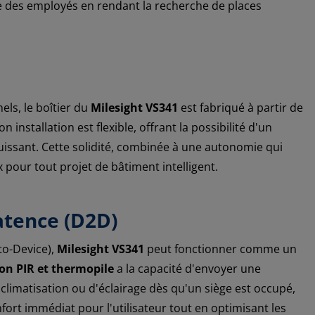
nce des employés en rendant la recherche de places
ls, le boîtier du
Milesight VS341
est fabriqué à partir de
Son installation est flexible, offrant la possibilité d'un
issant. Cette solidité, combinée à une autonomie qui
ux pour tout projet de bâtiment intelligent.
latence (D2D)
to-Device),
Milesight VS341
peut fonctionner comme un
on PIR et thermopile
a la capacité d'envoyer une
imatisation ou d'éclairage dès qu'un siège est occupé,
fort immédiat pour l'utilisateur tout en optimisant les