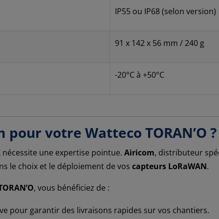
IP55 ou IP68 (selon version)
91 x 142 x 56 mm / 240 g
-20°C à +50°C
om pour votre Watteco TORAN’O ?
X nécessite une expertise pointue.
Airicom
, distributeur spé
s le choix et le déploiement de vos
capteurs LoRaWAN
.
 TORAN’O
, vous bénéficiez de :
ve pour garantir des livraisons rapides sur vos chantiers.