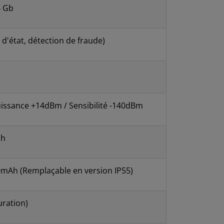
T4 Gb
d'état, détection de fraude)
issance +14dBm / Sensibilité -140dBm
 h
00mAh (Remplaçable en version IP55)
uration)