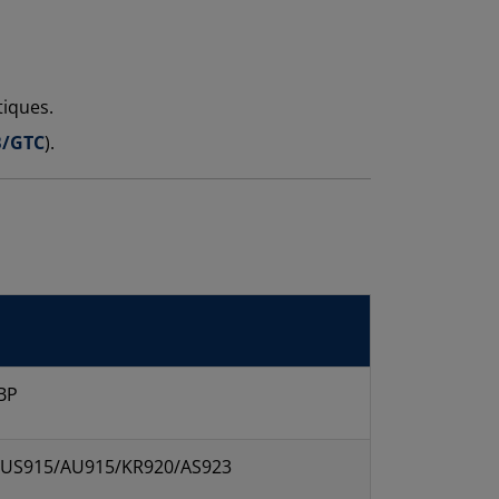
tiques.
/GTC
).
BP
/US915/AU915/KR920/AS923