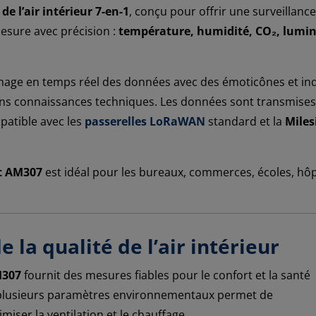
de l’air intérieur 7-en-1
, conçu pour offrir une surveillan
esure avec précision :
température, humidité, CO₂, lumin
hage en temps réel des données avec des émoticônes et indi
sans connaissances techniques. Les données sont transmises
atible avec les
passerelles LoRaWAN
standard et la
Miles
t AM307
est idéal pour les bureaux, commerces, écoles, hôp
 la qualité de l’air intérieur
M307
fournit des mesures fiables pour le confort et la santé
 plusieurs paramètres environnementaux permet de
iser la ventilation et le chauffage.