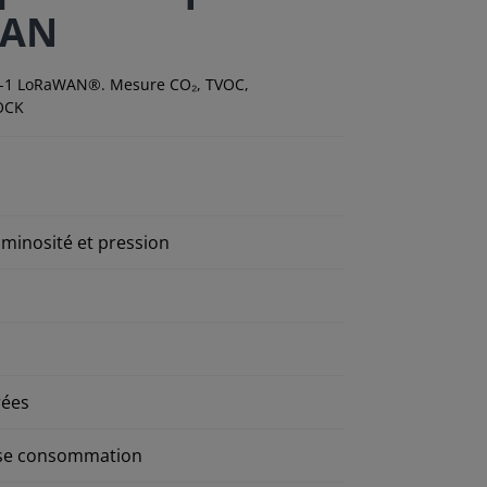
WAN
-en-1 LoRaWAN®. Mesure CO₂, TVOC,
TOCK
minosité et pression
rées
sse consommation