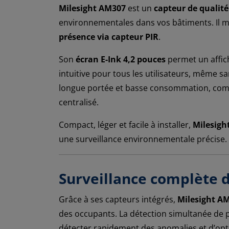
Milesight AM307
est un
capteur de qualité 
environnementales dans vos bâtiments. Il m
présence via capteur PIR
.
Son
écran E-Ink 4,2 pouces
permet un affic
intuitive pour tous les utilisateurs, même 
longue portée et basse consommation, comp
centralisé.
Compact, léger et facile à installer,
Milesigh
une surveillance environnementale précise.
Surveillance complète de
Grâce à ses capteurs intégrés,
Milesight A
des occupants. La détection simultanée de
détecter rapidement des anomalies et d’optim