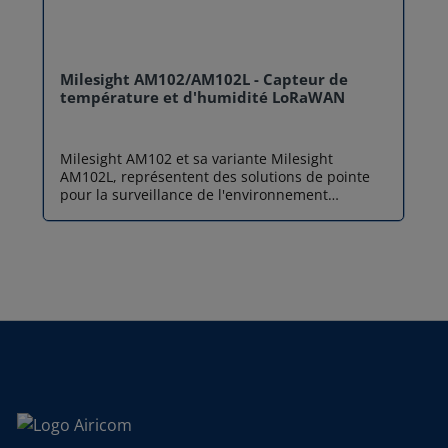
Milesight AM102/AM102L - Capteur de
température et d'humidité LoRaWAN
Milesight AM102 et sa variante Milesight
AM102L, représentent des solutions de pointe
pour la surveillance de l'environnement
intérieur. Conçus pour répondre aux défis
actuels en matière de santé et d'efficacité
énergétique, ces capteurs de température et
d'humidité LoRaWAN offrent une analyse
précise et en temps réel du confort thermique
dans tous types de bâtiments. Que vous optiez
pour le modèle Milesight AM102 avec son écran
E-ink bien visible ou pour le modèle Milesight
AM102L, qui privilégie discrétion et autonomie,
vous faites le choix d'un capteur LoRaWAN
robuste, capable de transformer vos données
environnementales en actions concrètes. AM102
dispose d’un écran E-Ink de 2,13 pouces pour
afficher les données en temps réel, tandis que