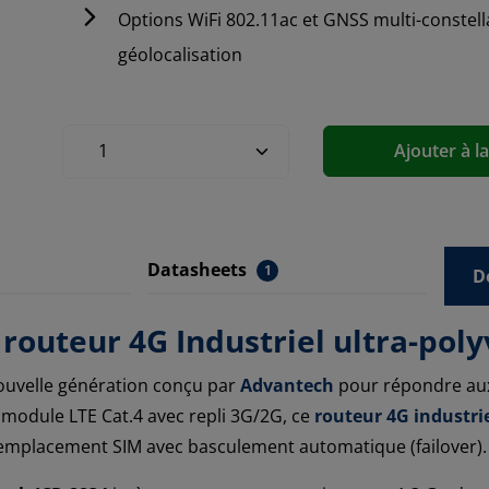
Options WiFi 802.11ac et GNSS multi-constella
géolocalisation
Ajouter à l
Datasheets
1
D
routeur 4G Industriel ultra-polyv
uvelle génération conçu par
Advantech
pour répondre aux 
n module LTE Cat.4 avec repli 3G/2G, ce
routeur 4G industri
 emplacement SIM avec basculement automatique (failover).