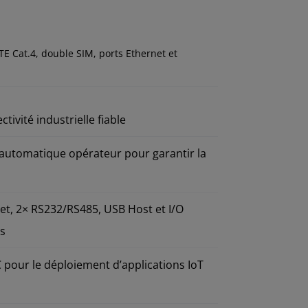
TE Cat.4, double SIM, ports Ethernet et
ivité industrielle fiable
utomatique opérateur pour garantir la
net, 2× RS232/RS485, USB Host et I/O
ts
pour le déploiement d’applications IoT