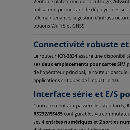
Véritable plateforme de calcul Edge,
Advant
utilisateur, permettant de déployer des scri
télémaintenance, la gestion d'infrastructure
options Wi-Fi 5 et GNSS.
Connectivité robuste e
Le routeur
ICR-2834
assure une disponibili
ses
deux emplacements pour cartes SIM
p
de l'opérateur principal, le routeur bascule
applications critiques de l'Industrie 4.0.
Interface série et E/S p
Contrairement aux passerelles standards,
A
RS232/RS485
configurables via commutateur
ses
4 entrées numériques et 2 sorties nu
d'alarmes ou le pilotage à distance.