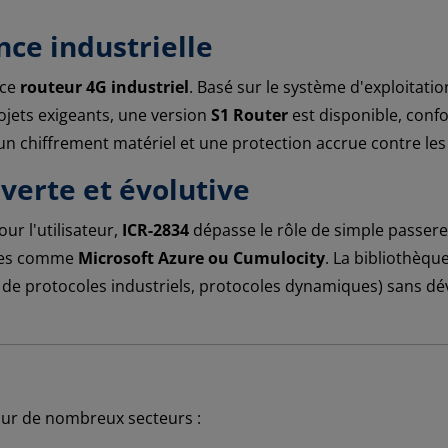
nce industrielle
 ce
routeur 4G industriel
. Basé sur le système d'exploitation
ojets exigeants, une version
S1 Router
est disponible, con
un chiffrement matériel et une protection accrue contre le
uverte et évolutive
r l'utilisateur,
ICR-2834
dépasse le rôle de simple passerell
ures comme
Microsoft Azure ou Cumulocity
. La bibliothèqu
 de protocoles industriels, protocoles dynamiques) sans d
pour de nombreux secteurs :