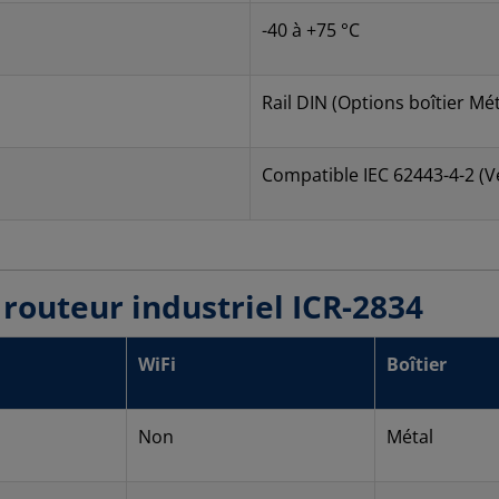
-40 à +75 °C
Rail DIN (Options boîtier Mét
Compatible IEC 62443-4-2 (Ve
routeur industriel ICR-2834
WiFi
Boîtier
Non
Métal