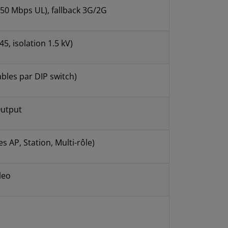
 50 Mbps UL), fallback 3G/2G
5, isolation 1.5 kV)
bles par DIP switch)
 Output
s AP, Station, Multi-rôle)
leo