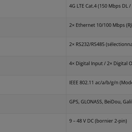
4G LTE Cat.4 (150 Mbps DL /
2× Ethernet 10/100 Mbps (RJ4
2× RS232/RS485 (sélectionna
4× Digital Input / 2× Digital
IEEE 802.11 ac/a/b/g/n (Mode
GPS, GLONASS, BeiDou, Gali
9 – 48 V DC (bornier 2-pin)