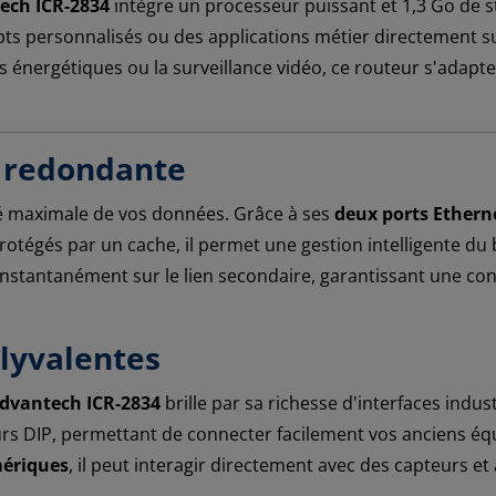
ech ICR-2834
intègre un processeur puissant et 1,3 Go de 
pts personnalisés ou des applications métier directement sur
s énergétiques ou la surveillance vidéo, ce routeur s'adapt
t redondante
té maximale de vos données. Grâce à ses
deux ports Ethern
rotégés par un cache, il permet une gestion intelligente du
 instantanément sur le lien secondaire, garantissant une con
olyvalentes
dvantech ICR-2834
brille par sa richesse d'interfaces indust
s DIP, permettant de connecter facilement vos anciens équ
mériques
, il peut interagir directement avec des capteurs et 