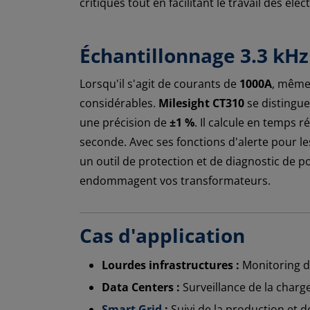
critiques tout en facilitant le travail des élect
Échantillonnage 3.3 kHz
Lorsqu'il s'agit de courants de
1000A
, même 
considérables.
Milesight CT310
se distingue
une précision de
±1 %
. Il calcule en temps 
seconde. Avec ses fonctions d'alerte pour les
un outil de protection et de diagnostic de p
endommagent vos transformateurs.
Cas d'application
Lourdes infrastructures :
Monitoring de
Data Centers :
Surveillance de la charg
Smart Grid
:
Suivi de la production et d