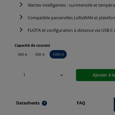
Alertes intelligentes : surintensité et tempér
Compatible passerelles LoRaWAN et platefor
FUOTA et configuration à distance via USB-C
Capacité de courant
300 A
500 A
1000 A
Ajouter à l
Datasheets
FAQ
1