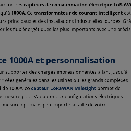
 gamme des
capteurs de consommation électrique LoRa
usqu'à
1000A
. Ce
transformateur de courant intelligent
est
s principaux et des installations industrielles lourdes. Gr
iser les flux énergétiques les plus importants avec une préc
ce 1000A et personnalisation
r supporter des charges impressionnantes allant jusqu'à
s arrivées générales dans les usines ou les grands complexes
d de 1000A, ce
capteur LoRaWAN Milesight
permet de
e mesure pour s'adapter aux configurations électriques
une mesure optimale, peu importe la taille de votre