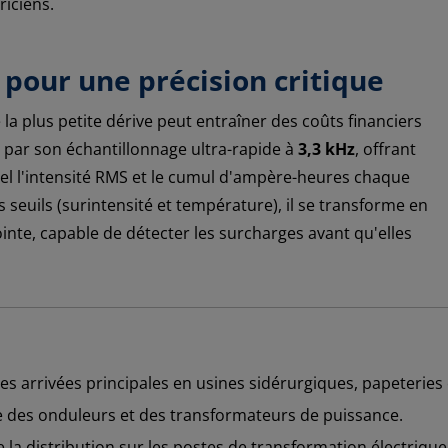
riciens.
 pour une précision critique
la plus petite dérive peut entraîner des coûts financiers
 par son échantillonnage ultra-rapide à
3,3 kHz
, offrant
réel l'intensité RMS et le cumul d'ampère-heures chaque
 seuils (surintensité et température), il se transforme en
ointe, capable de détecter les surcharges avant qu'elles
s arrivées principales en usines sidérurgiques, papeteries
e des onduleurs et des transformateurs de puissance.
e la distribution sur les postes de transformation électrique