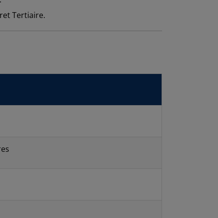
t Tertiaire.
res