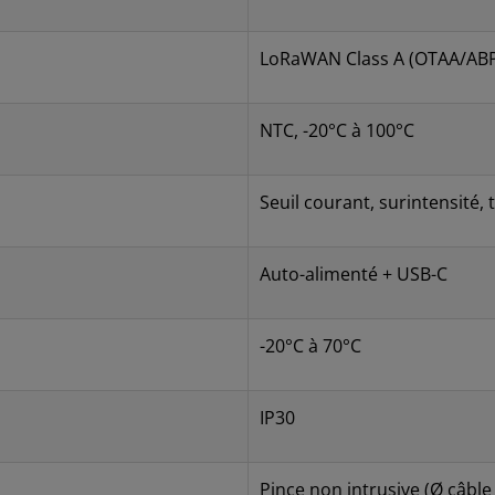
LoRaWAN Class A (OTAA/AB
NTC, -20°C à 100°C
Seuil courant, surintensité,
Auto-alimenté + USB-C
-20°C à 70°C
IP30
Pince non intrusive (Ø câbl