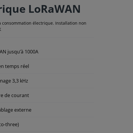
trique LoRaWAN
consommation électrique. Installation non
K
AN jusqu’à 1000A
n temps réel
nnage 3,3 kHz
ure de courant
câblage externe
to-three)