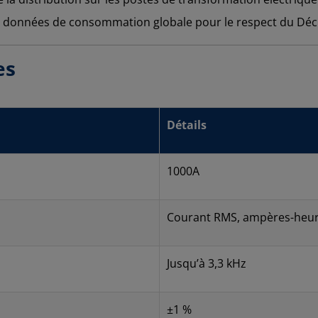
s données de consommation globale pour le respect du Décre
es
Détails
1000A
Courant RMS, ampères-heu
Jusqu’à 3,3 kHz
±1 %