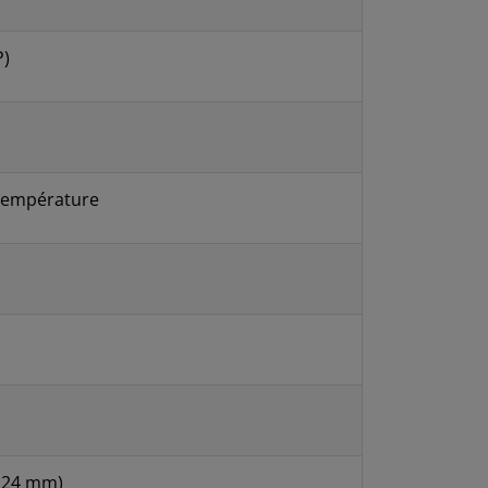
P)
 température
e 24 mm)