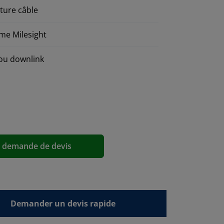
ature câble
me Milesight
 ou downlink
a demande de devis
Demander un devis rapide