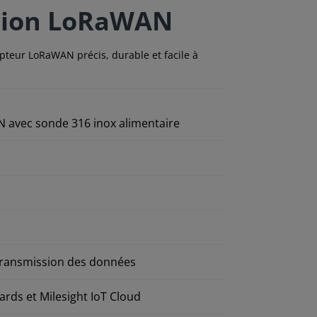
rtion LoRaWAN
apteur LoRaWAN précis, durable et facile à
 avec sonde 316 inox alimentaire
etransmission des données
rds et Milesight IoT Cloud