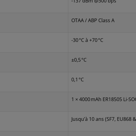
-137 dBm @300 bps
OTAA / ABP Class A
-30 °C à +70 °C
±0,5 °C
0,1 °C
1 × 4000 mAh ER18505 Li-SO
Jusqu’à 10 ans (SF7, EU868 