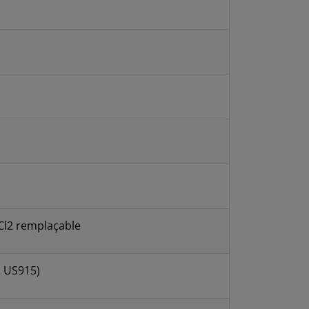
Cl2 remplaçable
& US915)