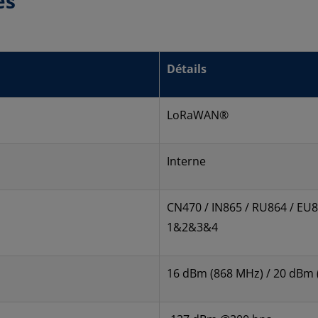
es
Détails
LoRaWAN®
Interne
CN470 / IN865 / RU864 / EU8
1&2&3&4
16 dBm (868 MHz) / 20 dBm 