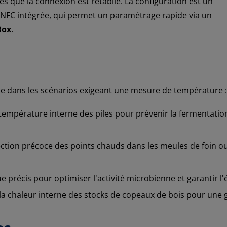
 que la connexion est rétablie. La configuration est un
ie NFC intégrée, qui permet un paramétrage rapide via un
Box
.
ce dans les scénarios exigeant une mesure de température :
 température interne des piles pour prévenir la fermentation
tion précoce des points chauds dans les meules de foin ou l
e précis pour optimiser l'activité microbienne et garantir l
a chaleur interne des stocks de copeaux de bois pour une g