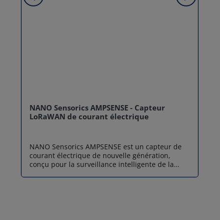
NANO Sensorics AMPSENSE - Capteur
LoRaWAN de courant électrique
NANO Sensorics AMPSENSE est un capteur de
courant électrique de nouvelle génération,
conçu pour la surveillance intelligente de la
consommation énergétique en milieu intérieur.
Ce dispositif non invasif utilise des
transformateurs de courant à noyau ouvré
(split-core) permettant une installation rapide
sans interruption de service. Doté d'un
algorithme d'intelligence artificielle (IA) intégré,