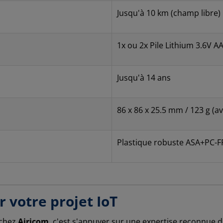
Jusqu'à 10 km (champ libre)
1x ou 2x Pile Lithium 3.6V A
Jusqu'à 14 ans
86 x 86 x 25.5 mm / 123 g (av
Plastique robuste ASA+PC-F
r votre projet IoT
chez
Airicom
, c'est s'appuyer sur une expertise reconnue 