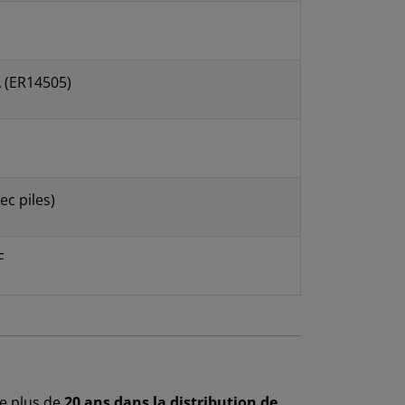
A (ER14505)
ec piles)
F
de plus de
20 ans dans la distribution de