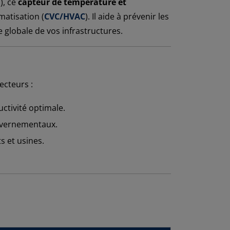
), ce
capteur de température et
matisation (
CVC/HVAC
). Il aide à prévenir les
 globale de vos infrastructures.
ecteurs :
ctivité optimale.
ouvernementaux.
s et usines.