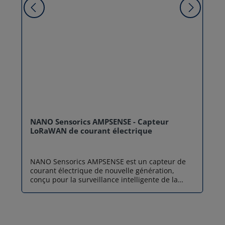
NANO Sensorics AMPSENSE - Capteur
LoRaWAN de courant électrique
NANO Sensorics AMPSENSE est un capteur de
courant électrique de nouvelle génération,
conçu pour la surveillance intelligente de la
consommation énergétique en milieu intérieur.
Ce dispositif non invasif utilise des
transformateurs de courant à noyau ouvré
(split-core) permettant une installation rapide
sans interruption de service. Doté d'un