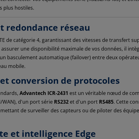
 plus hostiles.
 et redondance réseau
TE de catégorie 4, garantissant des vitesses de transfert s
r assurer une disponibilité maximale de vos données, il intè
n basculement automatique (failover) entre deux opérateurs
seau mobile.
 et conversion de protocoles
andards,
Advantech ICR-2431
est un véritable nœud de comm
N/WAN), d'un port série
RS232
et d'un port
RS485
. Cette co
rmettant de surveiller des capteurs ou de piloter des équip
e et intelligence Edge