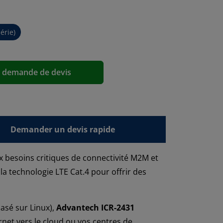
érie)
a demande de devis
Demander un devis rapide
 besoins critiques de connectivité M2M et
la technologie LTE Cat.4 pour offrir des
basé sur Linux),
Advantech ICR-2431
net vers le cloud ou vos centres de