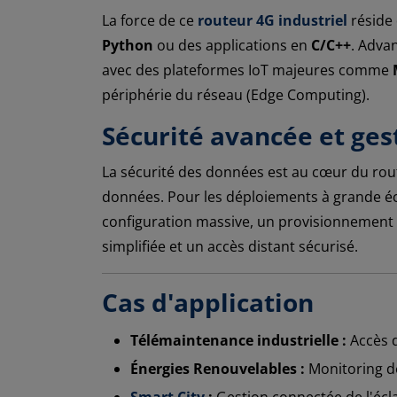
La force de ce
routeur 4G industriel
réside 
Python
ou des applications en
C/C++
. Adva
avec des plateformes IoT majeures comme
périphérie du réseau (Edge Computing).
Sécurité avancée et ges
La sécurité des données est au cœur du ro
données. Pour les déploiements à grande éch
configuration massive, un provisionnement 
simplifiée et un accès distant sécurisé.
Cas d'application
Télémaintenance industrielle :
Accès d
Énergies Renouvelables :
Monitoring de
Smart City
:
Gestion connectée de l'écl