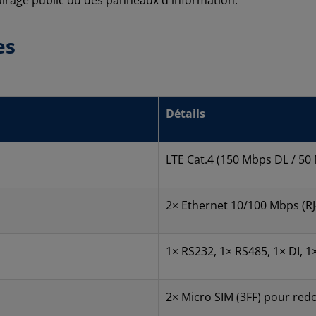
es
Détails
LTE Cat.4 (150 Mbps DL / 50
2× Ethernet 10/100 Mbps (RJ
1× RS232, 1× RS485, 1× DI, 
2× Micro SIM (3FF) pour re