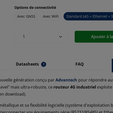
Options de connectivité
Avec GNSS
Avec WiFi
Standard (4G + Ethernet + S
Ajouter à l
Datasheets
FAQ
1
uvelle génération conçu par
Advantech
pour répondre aux
evel" mais ultra-robuste, ce
routeur 4G industriel
exploite 
 en download).
allique et sa flexibilité logicielle (système d'exploitation 
nterconnecter vos équipements série (RS232/RS485) et Ether