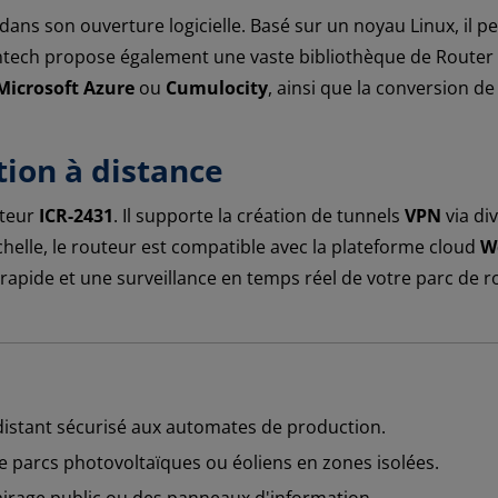
dans son ouverture logicielle. Basé sur un noyau Linux, il p
ntech propose également une vaste bibliothèque de Router Ap
Microsoft Azure
ou
Cumulocity
, ainsi que la conversion d
tion à distance
uteur
ICR-2431
. Il supporte la création de tunnels
VPN
via di
elle, le routeur est compatible avec la plateforme cloud
W
rapide et une surveillance en temps réel de votre parc de 
istant sécurisé aux automates de production.
 parcs photovoltaïques ou éoliens en zones isolées.
airage public ou des panneaux d'information.