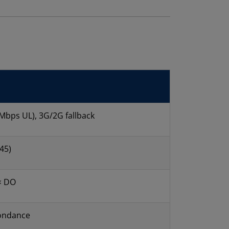
 Mbps UL), 3G/2G fallback
45)
1× DO
dondance