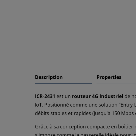
Description
Properties
ICR-2431
est un
routeur 4G industriel
de no
IoT. Positionné comme une solution "Entry-L
débits stables et rapides (jusqu'à 150 Mbps
Grâce à sa conception compacte en boîtier mét
s'impose comme la passerelle idéale pour i