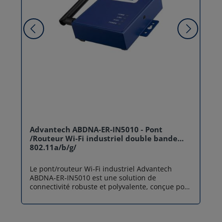
Advantech ABDNA-ER-IN5010 - Pont
/Routeur Wi-Fi industriel double bande
802.11a/b/g/
Le pont/routeur Wi‑Fi industriel Advantech
ABDNA‑ER‑IN5010 est une solution de
connectivité robuste et polyvalente, conçue pour
les environnements industriels et les
applications IoT/M2M exigeantes. Cet
équipement agit comme un pont fiable entre un