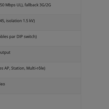
 50 Mbps UL), fallback 3G/2G
5, isolation 1.5 kV)
bles par DIP switch)
 Output
s AP, Station, Multi-rôle)
leo