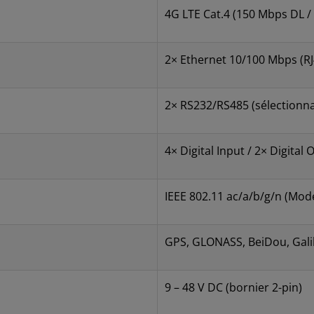
4G LTE Cat.4 (150 Mbps DL /
2× Ethernet 10/100 Mbps (RJ4
2× RS232/RS485 (sélectionna
4× Digital Input / 2× Digital
IEEE 802.11 ac/a/b/g/n (Mode
GPS, GLONASS, BeiDou, Gali
9 – 48 V DC (bornier 2-pin)