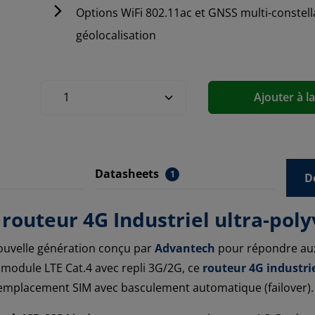
Options WiFi 802.11ac et GNSS multi-constella
géolocalisation
Ajouter à l
Datasheets
1
D
routeur 4G Industriel ultra-polyv
uvelle génération conçu par
Advantech
pour répondre aux 
n module LTE Cat.4 avec repli 3G/2G, ce
routeur 4G industri
 emplacement SIM avec basculement automatique (failover).