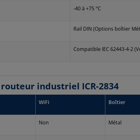
-40 à +75 °C
Rail DIN (Options boîtier Mét
Compatible IEC 62443-4-2 (Ve
routeur industriel ICR-2834
WiFi
Boîtier
Non
Métal