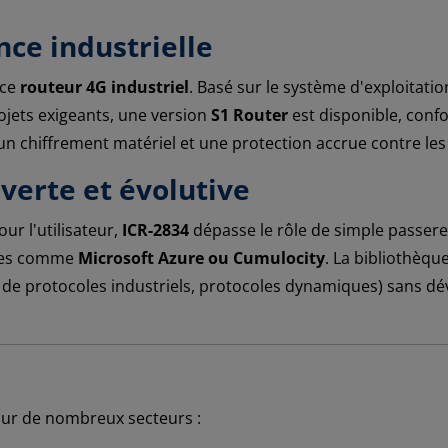
nce industrielle
 ce
routeur 4G industriel
. Basé sur le système d'exploitation
ojets exigeants, une version
S1 Router
est disponible, con
un chiffrement matériel et une protection accrue contre le
uverte et évolutive
r l'utilisateur,
ICR-2834
dépasse le rôle de simple passerell
ures comme
Microsoft Azure ou Cumulocity
. La bibliothèqu
 de protocoles industriels, protocoles dynamiques) sans d
pour de nombreux secteurs :