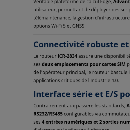
Véritable plateforme de calcul Edge,
Advant
utilisateur, permettant de déployer des scri
télémaintenance, la gestion d'infrastructure
options Wi-Fi 5 et GNSS.
Connectivité robuste e
Le routeur
ICR-2834
assure une disponibili
ses
deux emplacements pour cartes SIM
p
de l'opérateur principal, le routeur bascule
applications critiques de l'Industrie 4.0.
Interface série et E/S p
Contrairement aux passerelles standards,
A
RS232/RS485
configurables via commutateur
ses
4 entrées numériques et 2 sorties nu
d'alarmes ou le pilotage à distance.