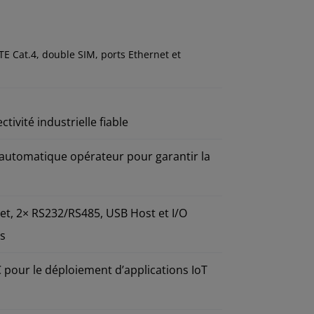
TE Cat.4, double SIM, ports Ethernet et
ivité industrielle fiable
utomatique opérateur pour garantir la
net, 2× RS232/RS485, USB Host et I/O
ts
pour le déploiement d’applications IoT