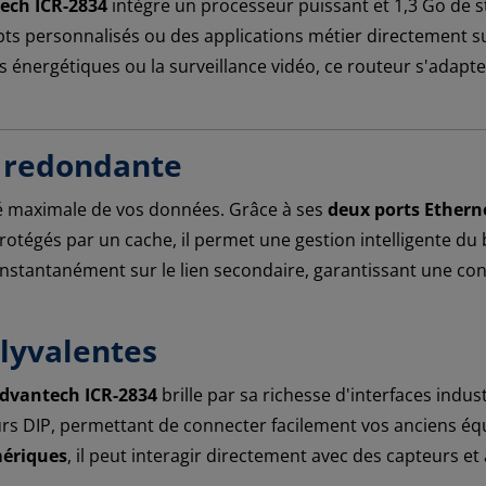
ech ICR-2834
intègre un processeur puissant et 1,3 Go de 
pts personnalisés ou des applications métier directement sur
s énergétiques ou la surveillance vidéo, ce routeur s'adapt
t redondante
té maximale de vos données. Grâce à ses
deux ports Ethern
rotégés par un cache, il permet une gestion intelligente du
 instantanément sur le lien secondaire, garantissant une con
olyvalentes
dvantech ICR-2834
brille par sa richesse d'interfaces indust
s DIP, permettant de connecter facilement vos anciens équ
mériques
, il peut interagir directement avec des capteurs et 