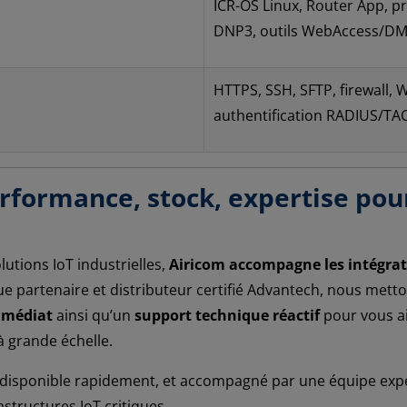
ICR-OS Linux, Router App, p
DNP3, outils WebAccess/D
HTTPS, SSH, SFTP, firewall,
authentification RADIUS/T
erformance, stock, expertise pou
lutions IoT industrielles,
Airicom accompagne les intégrate
que partenaire et distributeur certifié Advantech, nous metto
mmédiat
ainsi qu’un
support technique réactif
pour vous ai
à grande échelle.
le, disponible rapidement, et accompagné par une équipe ex
structures IoT critiques.