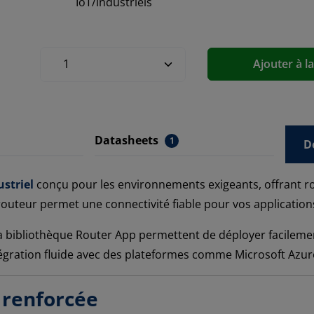
IoT/industriels
Ajouter à l
Datasheets
1
D
striel
conçu pour les environnements exigeants, offrant robu
routeur permet une connectivité fiable pour vos application
la bibliothèque Router App permettent de déployer facilement
tégration fluide avec des plateformes comme Microsoft Azu
 renforcée