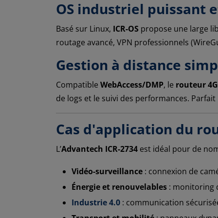
OS industriel puissant e
Basé sur Linux,
ICR-OS
propose une large lib
routage avancé, VPN professionnels (WireGua
Gestion à distance simp
Compatible
WebAccess/DMP
, le
routeur 4G
de logs et le suivi des performances. Parfait
Cas d'application du ro
L’
Advantech ICR-2734
est idéal pour de nom
Vidéo-surveillance
: connexion de camér
Énergie et renouvelables
: monitoring d
Industrie 4.0
: communication sécurisée
Transport et mobilité
: panneaux dynam