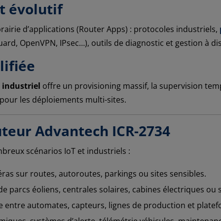
t évolutif
rairie d’applications (Router Apps) : protocoles industriels,
rd, OpenVPN, IPsec…), outils de diagnostic et gestion à di
lifiée
 industriel
offre un provisioning massif, la supervision temps
 pour les déploiements multi-sites.
uteur Advantech ICR-2734
breux scénarios IoT et industriels :
as sur routes, autoroutes, parkings ou sites sensibles.
e parcs éoliens, centrales solaires, cabines électriques ou 
 entre automates, capteurs, lignes de production et plat
iques, systèmes d’alerte, télémétrie véhicules, maintena