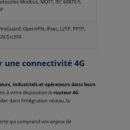
rotocoles Modbus, MQTT, IEC 60870-5,
MP
 WireGuard, OpenVPN, IPsec, L2TP, PPTP,
ACACS+/2FA
r une connectivité 4G
urs, industriels et opérateurs dans leurs
ns à votre disposition le
routeur 4G
der dans l’intégration réseau, la
perte qui comprend vos enjeux de