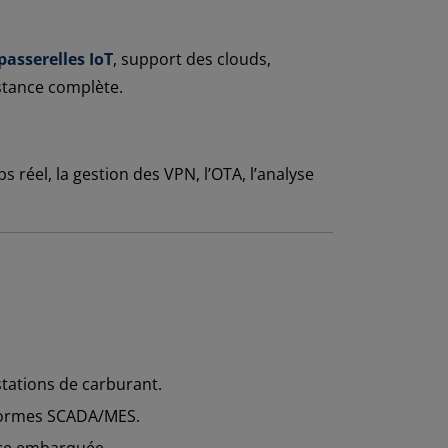
passerelles IoT
, support des clouds,
stance complète.
 réel, la gestion des VPN, l’OTA, l’analyse
stations de carburant.
eformes SCADA/MES.
nce embarquée.